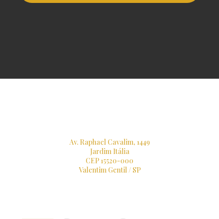
Av. Raphael Cavalim, 1449
Jardim Itália
CEP 15520-000
Valentim Gentil / SP