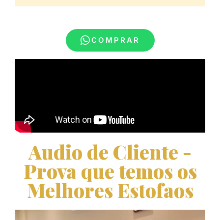
COMPRAR
Audio de Cliente -
Prova que temos os
Melhores Estofaos